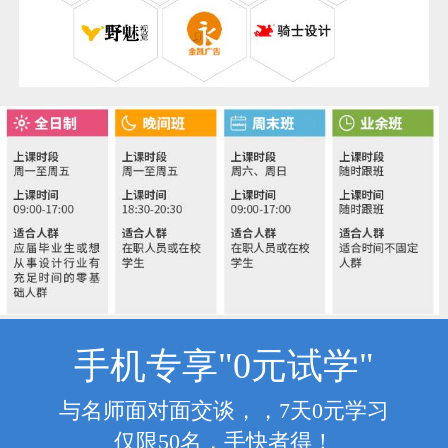
手机专享"0元试学"
与名师面对面交谈，，7天0元学习
仅限50名，手快者得！